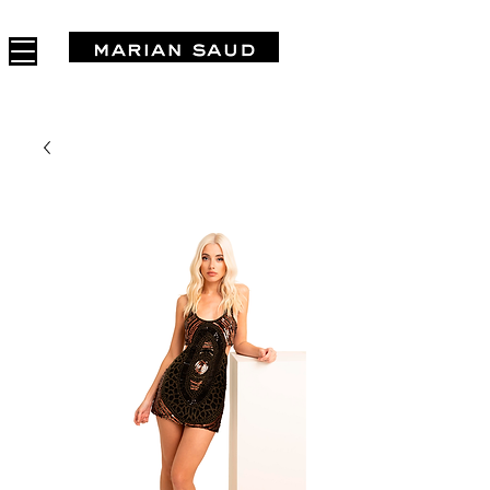
FREE SHIPPING IN ARGENTINA OVER $1.000.000 - 3 INTERES