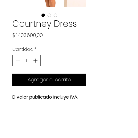
Courtney Dress
Precio
$ 1.403.600,00
Cantidad
*
Agregar al carrito
El valor publicado incluye IVA.
Address
Migueletes 1009, Las Cañitas. Buenos
Aires, Argentina.