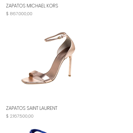
ZAPATOS MICHAEL KORS
Precio
$ 867.000,00
ZAPATOS SAINT LAURENT
Precio
$ 2.167.500,00