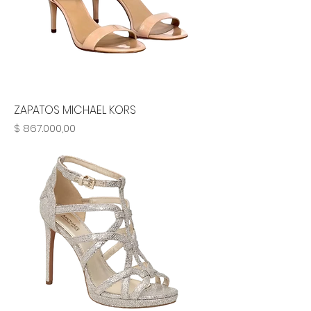
ZAPATOS MICHAEL KORS
Precio
$ 867.000,00