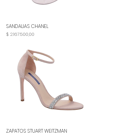
SANDALIAS CHANEL
Precio
$ 2.167.500,00
ZAPATOS STUART WEITZMAN