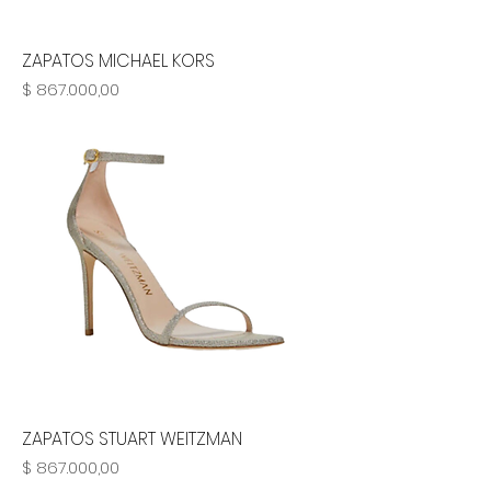
ZAPATOS MICHAEL KORS
Precio
$ 867.000,00
ZAPATOS STUART WEITZMAN
Precio
$ 867.000,00