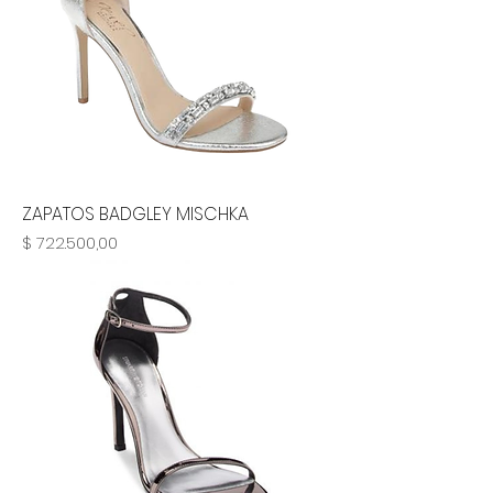
ZAPATOS BADGLEY MISCHKA
Precio
$ 722.500,00