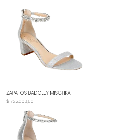
ZAPATOS BADGLEY MISCHKA
Precio
$ 722.500,00