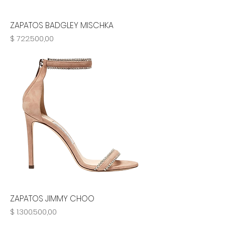
ZAPATOS BADGLEY MISCHKA
Precio
$ 722.500,00
ZAPATOS JIMMY CHOO
Precio
$ 1.300.500,00