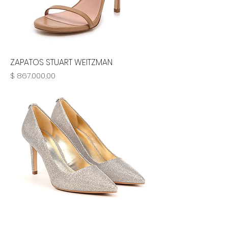
ZAPATOS STUART WEITZMAN
Precio
$ 867.000,00