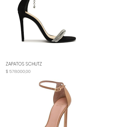
ZAPATOS SCHUTZ
Precio
$ 578.000,00