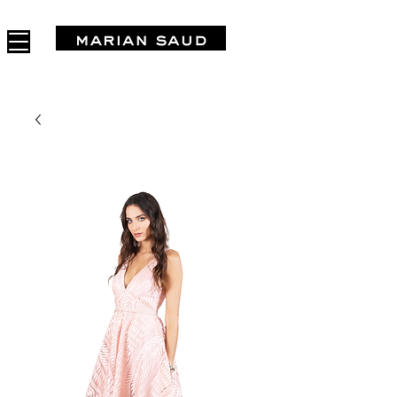
FREE SHIPPING IN ARGENTINA OVER $1.000.000 - 3 INTERES