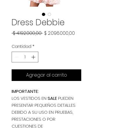
Dress Debbie
Precio
Precio
 $ 4.192.000,00 
$ 2.096.000,00
de
Cantidad
*
oferta
Agregar al carrito
IMPORTANTE:
LOS VESTIDOS EN
SALE
PUEDEN
PRESENTAR PEQUEÑOS DETALLES
DEBIDO A SU USO EN PRUEBAS,
PRESTACIONES O POR
CUESTIONES DE