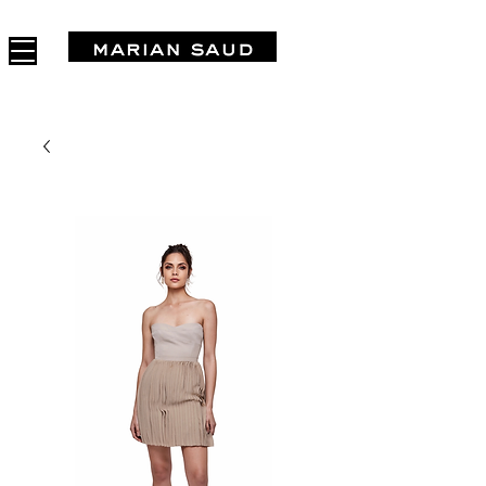
FREE SHIPPING IN ARGENTINA OVER $1.000.000 - 3 INTERES