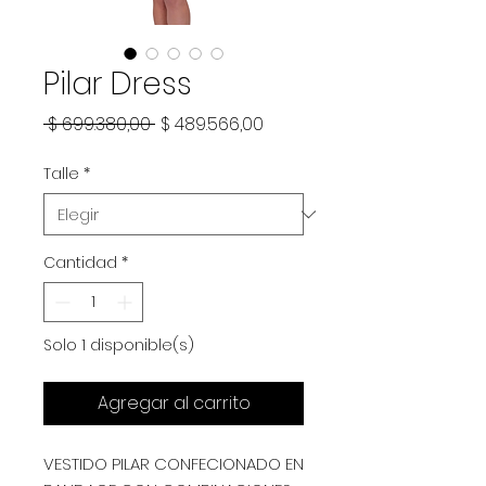
Pilar Dress
Precio
Precio
 $ 699.380,00 
$ 489.566,00
de
Talle
*
oferta
Cantidad
*
Solo 1 disponible(s)
Agregar al carrito
VESTIDO PILAR CONFECIONADO EN