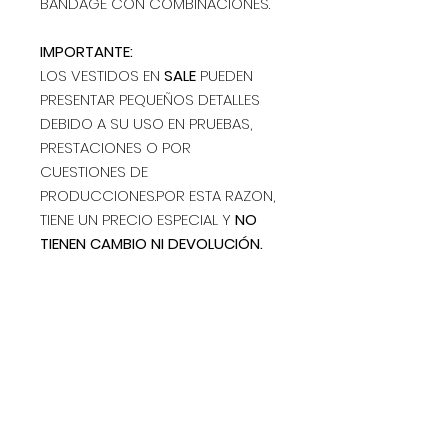
BANDAGE CON COMBINACIONES.
IMPORTANTE:
LOS VESTIDOS EN
SALE
PUEDEN
PRESENTAR PEQUEÑOS DETALLES
DEBIDO A SU USO EN PRUEBAS,
PRESTACIONES O POR
CUESTIONES DE
PRODUCCIONES.POR ESTA RAZON,
TIENE UN PRECIO ESPECIAL Y
NO
TIENEN CAMBIO NI DEVOLUCIÓN.
El valor publicado incluye IVA.
INFORMACION DE ENVIO
✈️ ¡Envío GRATIS a todo el país
desde $1.000.000!
🌎 Envío internacional GRATIS
Address