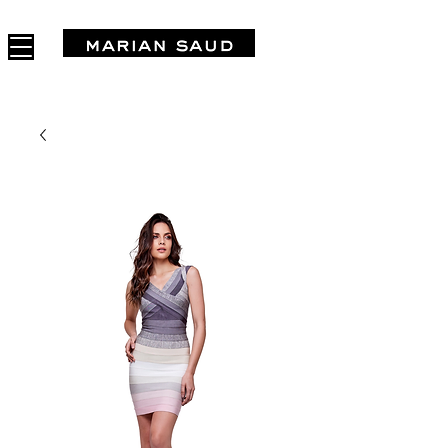
FREE SHIPPING IN ARGENTINA OVER $1.000.000 - 3 INTERES