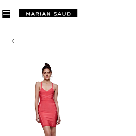
FREE SHIPPING IN ARGENTINA OVER $1.000.000 - 3 INTERES