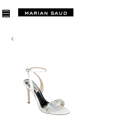
FREE SHIPPING IN ARGENTINA OVER $1.000.000 - 3 INTERES