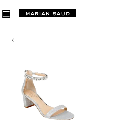
FREE SHIPPING IN ARGENTINA OVER $1.000.000 - 3 INTERES