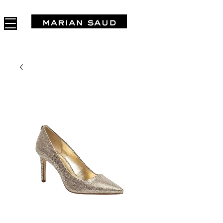
FREE SHIPPING IN ARGENTINA OVER $1.000.000 - 3 INTERES