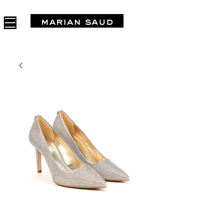
FREE SHIPPING IN ARGENTINA OVER $1.000.000 - 3 INTERES